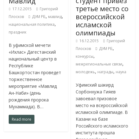
студент привез
Мавлид
третье место со
17.12.2015
Григорий
всероссийской
,
,
Плосков
ДУМ РБ
мавлид
исламской
,
национальная политика
олимпиады
праздник
16.12.2015
Григорий
В уфимской мечети
,
Плосков
ДУМ РБ
«Ихлас» Дагестанский
,
конкурсы
национальный центр в
,
межрегиональные связи
Республике
,
,
молодежь
награды
наука
Башкортостан проведет
торжественное
Уфимский шакирд
мероприятие «Мавлид
Сорбонхужа Гияев
Ан-Наби» (день
завоевал призовое
рождения пророка
место на всероссийской
Мухаммада). В…
исламской олимпиаде. В
Казани на базе
Read more
Российского исламского
института прошла