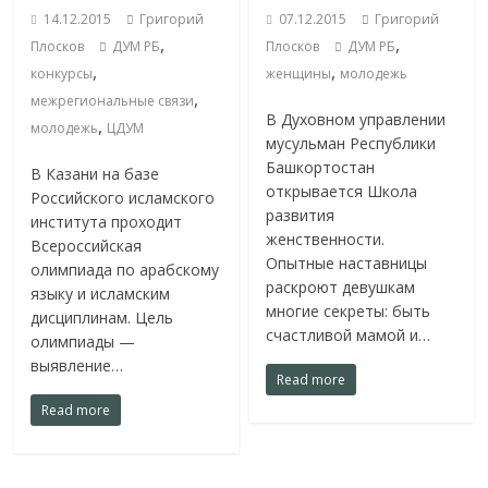
14.12.2015
Григорий
07.12.2015
Григорий
,
,
Плосков
ДУМ РБ
Плосков
ДУМ РБ
,
,
конкурсы
женщины
молодежь
,
межрегиональные связи
В Духовном управлении
,
молодежь
ЦДУМ
мусульман Республики
Башкортостан
В Казани на базе
открывается Школа
Российского исламского
развития
института проходит
женственности.
Всероссийская
Опытные наставницы
олимпиада по арабскому
раскроют девушкам
языку и исламским
многие секреты: быть
дисциплинам. Цель
счастливой мамой и…
олимпиады —
выявление…
Read more
Read more