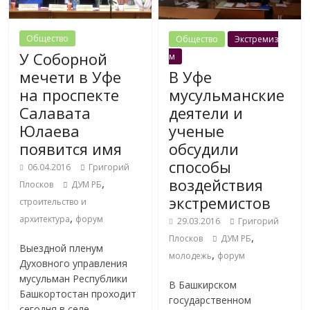
Общество
Общество
Экстремиз
У Соборной
м
мечети в Уфе
В Уфе
на проспекте
мусульманские
Салавата
деятели и
Юлаева
ученые
появится имя
обсудили
способы
06.04.2016
Григорий
воздействия
,
Плосков
ДУМ РБ
экстремистов
строительство и
,
архитектура
форум
29.03.2016
Григорий
,
Плосков
ДУМ РБ
Выездной пленум
,
молодежь
форум
Духовного управления
мусульман Республики
В Башкирском
Башкортостан проходит
государственном
сегодня в селе