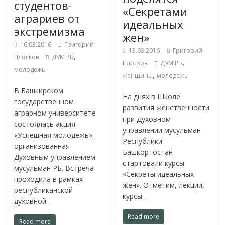
студентов-
«Секретами
аграриев от
идеальных
экстремизма
жен»
16.03.2016
Григорий
13.03.2016
Григорий
,
Плосков
ДУМ РБ
,
Плосков
ДУМ РБ
молодежь
,
женщины
молодежь
В Башкирском
На днях в Школе
государственном
развития женственности
аграрном университете
при Духовном
состоялась акция
управлении мусульман
«Успешная молодежь»,
Республики
организованная
Башкортостан
Духовным управлением
стартовали курсы
мусульман РБ. Встреча
«Секреты идеальных
проходила в рамках
жен». Отметим, лекции,
республиканской
курсы…
духовной…
Read more
Read more