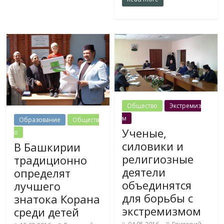
Общество
Экстремиз
м
Образование
Обществ
Ученые,
о
силовики и
В Башкирии
религиозные
традиционно
деятели
определят
объединятся
лучшего
для борьбы с
знатока Корана
экстремизмом
среди детей