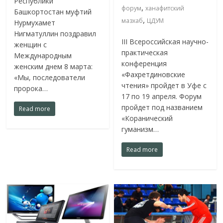
Республики
,
форум
ханафитский
Башкортостан муфтий
,
мазхаб
ЦДУМ
Нурмухамет
Нигматуллин поздравил
III Всероссийская научно-
женщин с
практическая
Международным
конференция
женским днем 8 марта:
«Фахретдиновские
«Мы, последователи
чтения» пройдет в Уфе с
пророка…
17 по 19 апреля. Форум
пройдет под названием
Read more
«Коранический
гуманизм…
Read more