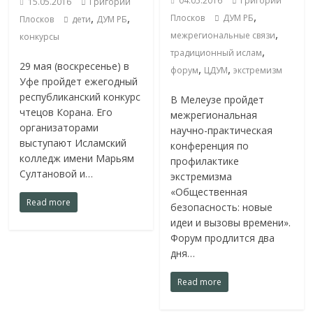
04.05.2016
Григорий
15.05.2016
Григорий
,
,
,
Плосков
ДУМ РБ
Плосков
дети
ДУМ РБ
,
межрегиональные связи
конкурсы
,
традиционный ислам
29 мая (воскресенье) в
,
,
форум
ЦДУМ
экстремизм
Уфе пройдет ежегодный
республиканский конкурс
В Мелеузе пройдет
чтецов Корана. Его
межрегиональная
организаторами
научно-практическая
выступают Исламский
конференция по
колледж имени Марьям
профилактике
Султановой и…
экстремизма
«Общественная
Read more
безопасность: новые
идеи и вызовы времени».
Форум продлится два
дня…
Read more