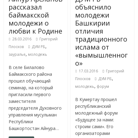
рассказал
объяснило
баймакской
молодежи
молодежи о
Башкирии
любви к Родине
отличия
традиционного
28.03.2016
Григорий
ислама от
,
Плосков
ДУМ РБ
«вымышленног
,
зауралье
молодежь
о»
В селе Билалово
17.03.2016
Григорий
Баймакского района
,
Плосков
ДУМ РБ
прошел обучающий
,
молодежь
форум
семинар, на который
пригласили первого
В Кумертау прошел
заместителя
республиканский
председателя Духовного
молодежный форум
управления мусульман
«Будущее за нами:
Республики
строим сами». Его
Башкортостан Айнура…
организаторами