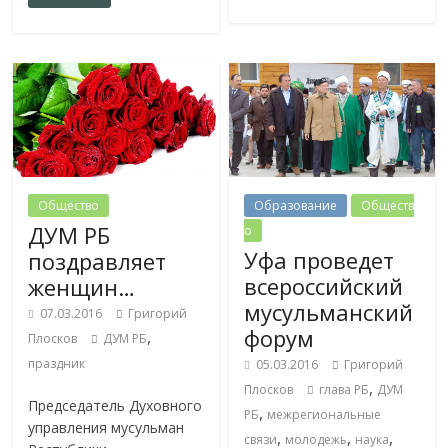
Общество
Образование
Обществ
ДУМ РБ
о
Уфа проведет
поздравляет
всероссийский
женщин…
мусульманский
07.03.2016
Григорий
форум
,
Плосков
ДУМ РБ
праздник
05.03.2016
Григорий
,
Плосков
глава РБ
ДУМ
Председатель Духовного
,
РБ
межрегиональные
управления мусульман
,
,
,
связи
молодежь
наука