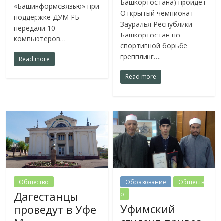
Башкортостана) пройдет
«Башинформсвязью» при
Открытый чемпионат
поддержке ДУМ РБ
Зауралья Республики
передали 10
Башкортостан по
компьютеров…
спортивной борьбе
грепплинг….
Read more
Read more
Общество
Образование
Обществ
Дагестанцы
о
Уфимский
проведут в Уфе