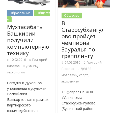
Образование
Обществ
Общество
о
В
Мухтасибаты
Старосубхангул
Башкирии
ово пройдет
получили
чемпионат
компьютерную
Зауралья по
технику
грепплингу
10.02.2016
Григорий
04.02.2016
Григорий
,
Плосков
ДУМ РБ
,
Плосков
ДУМ РБ
технологии
,
,
молодежь
спорт
экстремизм
Сегодня в Духовном
управлении мусульман
13 февраля в ФОК
Республики
«Урал» села
Башкортостан в рамках
Старосубхангулово
партнерского
(Бурзянский район
взаимодействия с