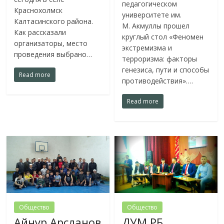
педагогическом
Краснохолмск
университете им.
Калтасинского района.
М. Акмуллы прошел
Как рассказали
круглый стол «Феномен
организаторы, место
экстремизма и
проведения выбрано…
терроризма: факторы
генезиса, пути и способы
Read more
противодействия»….
Read more
Общество
Общество
Айнур Арсланов
ДУМ РБ