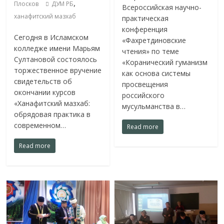
,
Плосков
ДУМ РБ
Всероссийская научно-
ханафитский мазхаб
практическая
конференция
Сегодня в Исламском
«Фахретдиновские
колледже имени Марьям
чтения» по теме
Султановой состоялось
«Коранический гуманизм
торжественное вручение
как основа системы
свидетельств об
просвещения
окончании курсов
российского
«Ханафитский мазхаб:
мусульманства в…
обрядовая практика в
современном…
Read more
Read more