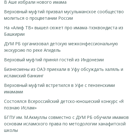
В Аше избрали нового имама
Верховный муфтий призвал мусульманское сообщество
молиться о процветании России
На «Алиф ТВ» вышел сюжет про имама-тхэквондиста из
Башкирии
ДУМ РБ организовал детскую межконфессиональную
экскурсию по реке Агидель
Верховый муфтий принял гостей из Индонезии
Бизнесмены из ОАЭ приехали в Уфу обсуждать халяль и
исламский банкинг
Верховный муфтий встретился в Уфе с пензенскими
имамами
Cостоялся Всероссийский детско-юношеский конкурс «Я
познаю Ислам»
БГПУ им. М.Акмуллы совместно с ДУМ РБ обучили имамов
основам исламского права по методологии ханафитской
школы