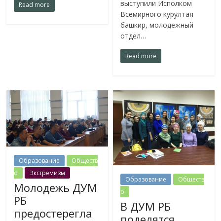
выступили Исполком
Read more
Всемирного курултая
башкир, молодежный
отдел…
Read more
Образование
Обществ
о
Экстремизм
Образование
Обществ
Молодежь ДУМ
о
РБ
В ДУМ РБ
предостерегла
поделятся