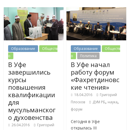
Образование
Обществ
Образование
Обществ
о
о
Политика
В Уфе
В Уфе начал
завершились
работу форум
курсы
«Фахретдиновс
повышения
кие чтения»
квалификации
18.04.2016
Григорий
для
,
,
Плосков
ДУМ РБ
наука
мусульманског
форум
о духовенства
Сегодня в Уфе
26.04.2016
Григорий
открылась III