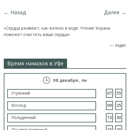
← Назад
Далее →
«Сердца ржавеют, как железо в воде. Чтение Корана
поможет очистить ваши сердца»
—
Хадис
Время намазов в Уфе
08 декабря , пн
Утренний
07
:
55
Восход
09
:
25
Полуденный
13
:
30
Послеполуденный
15
:
20