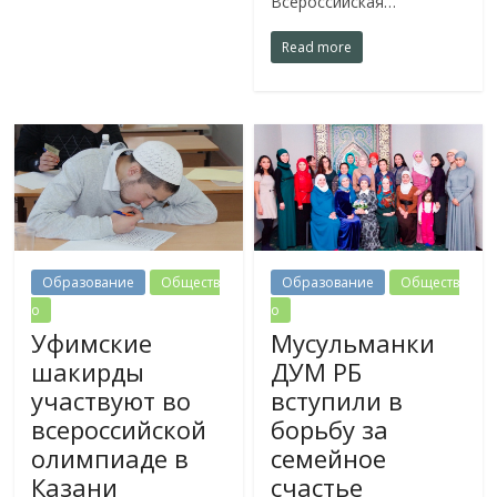
Всероссийская…
Read more
Образование
Обществ
Образование
Обществ
о
о
Уфимские
Мусульманки
шакирды
ДУМ РБ
участвуют во
вступили в
всероссийской
борьбу за
олимпиаде в
семейное
Казани
счастье