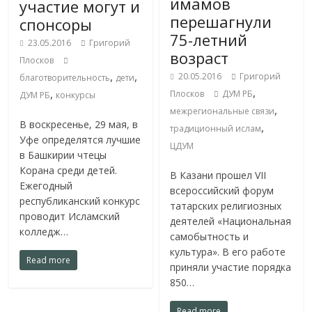
имамов
участие могут и
перешагнули
спонсоры
75-летний
23.05.2016
Григорий
возраст
Плосков
,
,
20.05.2016
Григорий
благотворительность
дети
,
,
Плосков
ДУМ РБ
ДУМ РБ
конкурсы
,
межрегиональные связи
В воскресенье, 29 мая, в
,
традиционный ислам
Уфе определятся лучшие
ЦДУМ
в Башкирии чтецы
Корана среди детей.
В Казани прошел VII
Ежегодный
всероссийский форум
республиканский конкурс
татарских религиозных
проводит Исламский
деятелей «Национальная
колледж…
самобытность и
культура». В его работе
Read more
приняли участие порядка
850…
Read more