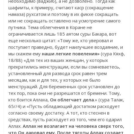
необходимо (ваджиб), а не дозволено. Тогда как
шафииты, к примеру, считают каср (сокращение
намаза) рухсатом и поэтому в их фикхе сокращать
или не сокращать оставлено на усмотрение самого
путника. Тема облегчения в Коране не
ограничивается лишь 185 аятом суры Бакара, вот
еще несколько цитат: «Тому же, кто уверовал и
поступает праведно, будет наилучшее воздаяние, и
мы скажем ему
наши легкие повеления»
(сура Кяхф,
18/88) «Для тех из ваших женщин, у которых
прекратились менструации, если вы сомневаетесь,
установленный для развода срок равен трем
месяцам, как и для тех, у которых не было
менструаций. Для беременных срок установлен до
тех пор, пока они не разрешатся от бремени. Тому,
кто боится Аллаха,
Он облегчает дела
.» (сура Талак,
65//4) и «Пусть обладающий достатком расходует
согласно своему достатку. А тот, кто стеснен в
средствах, пусть расходует из того, чем его одарил
Аллах.
Аллах не возлагает на человека сверх того,
что Он даровал ему. После тяготы Аллах создает