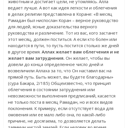
животным и достигает цели, не утомляясь. Алла
ведает лучше. А вот как идея легкости и облегчения
в делах религии представлена в Коране: «В месяц
Рамадан был ниспослан Коран – верное руководство
для людей, ясные доказательства верного
руководства и различение. Тот из вас, кого застанет
этот месяц, должен поститься. А если кто болен или
находится в пути, то пусть постится столько же дней
в другое время.
Аллах желает вам облегчения и не
желает вам затруднения.
Он желает, чтобы вы
довели до конца определенное число дней и
возвеличили Аллаха за то, что Он наставил вас на
прямой путь. Быть может, вы будете благодарны»
(сура Бакара, 2/185) Общеизвестно, что принцип
облегчения в состоянии затруднения или
невозможности выполнения предписаний, касается
не только поста в месяц Рамадан, но и всех видов
поклонения. К примеру, если отсутствует вода для
омовения или ее мало либо она, по какой-либо
причине, не досягаема, то дозволяется делать
таяммум чистой землей. Если человек во время