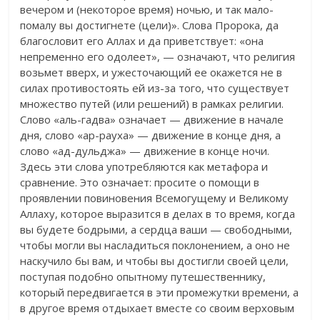
вечером и (некоторое время) ночью, и так мало-
помалу вы достигнете (цели)». Слова Пророка, да
благословит его Аллах и да приветствует: «она
непременно его одолеет», — означают, что религия
возьмет вверх, и ужесточающий ее окажется не в
силах противостоять ей из-за того, что существует
множество путей (или решений) в рамках религии.
Слово «аль-гадва» означает — движение в начале
дня, слово «ар-рауха» — движение в конце дня, а
слово «ад-дульджа» — движение в конце ночи.
Здесь эти слова употребляются как метафора и
сравнение. Это означает: просите о помощи в
проявлении повиновения Всемогущему и Великому
Аллаху, которое выразится в делах в то время, когда
вы будете бодрыми, а сердца ваши — свободными,
чтобы могли вы насладиться поклонением, а оно не
наскучило бы вам, и чтобы вы достигли своей цели,
поступая подобно опытному путешественнику,
который передвигается в эти промежутки времени, а
в другое время отдыхает вместе со своим верховым