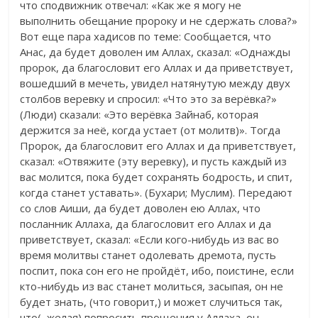
что сподвижник отвечал: «Как же я могу не
выполнить обещание пророку и не сдержать слова?»
Вот еще пара хадисов по теме: Сообщается, что
Анас, да будет доволен им Аллах, сказал: «Однажды
пророк, да благословит его Аллах и да приветствует,
вошедший в мечеть, увидел натянутую между двух
столбов веревку и спросил: «Что это за верёвка?»
(Люди) сказали: «Это верёвка Зайнаб, которая
держится за неё, когда устает (от молитв)». Тогда
Пророк, да благословит его Аллах и да приветствует,
сказал: «Отвяжите (эту веревку), и пусть каждый из
вас молится, пока будет сохранять бодрость, и спит,
когда станет уставать». (Бухари; Муслим). Передают
со слов Аиши, да будет доволен ею Аллах, что
посланник Аллаха, да благословит его Аллах и да
приветствует, сказал: «Если кого-нибудь из вас во
время молитвы станет одолевать дремота, пусть
поспит, пока сон его не пройдёт, ибо, поистине, если
кто-нибудь из вас станет молиться, засыпая, он не
будет знать, (что говорит,) и может случиться так,
что(, желая) попросить прощения у Аллаха, он