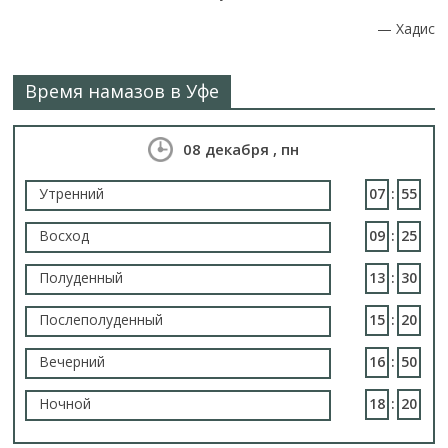
—
Хадис
Время намазов в Уфе
08 декабря , пн
Утренний
07
:
55
Восход
09
:
25
Полуденный
13
:
30
Послеполуденный
15
:
20
Вечерний
16
:
50
Ночной
18
:
20