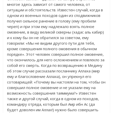
многое здесь зависит от самого человека, от
ситуации и обстоятельств. Известен случай, когда в
одном из военных походов один из сподвижников
получил сильное ранение в голову (ему пробили
череп) и при этом ему надлежало взять полное
омовение, в виду великой скверны (хадас аль кабир)
и к кому бы он не обратился за советом, ему
говорили: «Мы не видим другого пути для тебя,
кроме совершения полного омовения в обычном
порядке». Этот человек совершил полное омовение,
что окончилось для него осложнением и повлекло за
собой его смерть. Когда по возвращению в Медину
об этом случае рассказали посланнику Аллаха (мир
ему и благословение Аллаха), он упрекнул его
сотоварищей: «Почему вы настояли на том, чтобы он
совершил полное омовение и не указали ему на
возможность совершения таяммума?» Известен
также и другой случай, когда в одном из походов,
командиру отряда, которым был Амр ибн Ас (да
будет доволен им Аллах!) нужно было совершить