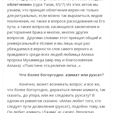
облегчение»
(сура Талак, 65/7) Из этих аятов мы
узнаем, что принцип облегчения верен не только
для ритуальных, если можно так выразиться, видов
поклонения, но также в вопросе расходования на Его
пути, а также вопросов, касающихся заключения и
расторжения брака и многих, многих других
вопросов. Другими словами этот принцип общий и
универсальный в Исламе и мы лишь еще раз
убеждаемся в верности слов самого верного и
правдивого среди всех людей любимца Аллаха
пророка Мухаммеда (мир ему и благословение
Аллаха): «Поистине эта религия легка…»
Что более богоугодно: азимат или рухсат?
Конечно, может возникать вопрос: и все же,
что более богоугодно, держаться линии азимата, так
сказать, до упора, или же следовать рухсату? В
одном из риваятов сказано: «Аллах любит того, кто
следует пути дозволения (рухсат), подобно тому, как
Он любит азимат» (Джами` ас-сагир). Вероятно,