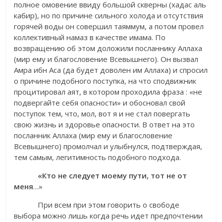
полное омовение ввиду большой скверны (хадас аль
кабир), но по причине сильного холода и отсутствия
горячей воды он совершил таяммум, а потом провел
коллективный намаз в качестве имама. По
возвращению об этом доложили посланнику Аллаха
(мир ему и благословение Всевышнего). Он вызвал
Амра ибн Аса (да будет доволен им Аллаха) и спросил
о причине подобного поступка, на что сподвижник
процитировал аят, в котором проходила фраза : «не
подвергайте себя опасности» и обосновал свой
поступок тем, что, мол, вот я и не стал повергать
свою жизнь и здоровье опасности. В ответ на это
посланник Аллаха (мир ему и благословение
Всевышнего) промолчал и улыбнулся, подтверждая,
тем самым, легитимность подобного подхода.
«Кто не следует моему пути, тот не от
меня
…»
При всем при этом говорить о свободе
выбора можно лишь когда речь идет предпочтении