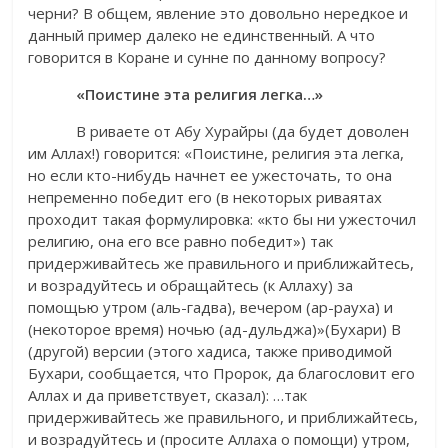
черни? В общем, явление это довольно нередкое и
данный пример далеко не единственный. А что
говорится в Коране и сунне по данному вопросу?
«Поистине эта религия легка…»
В риваете от Абу Хурайры (да будет доволен
им Аллах!) говорится: «Поистине, религия эта легка,
но если кто-нибудь начнет ее ужесточать, то она
непременно победит его (в некоторых риваятах
проходит такая формулировка: «кто бы ни ужесточил
религию, она его все равно победит») так
придерживайтесь же правильного и приближайтесь,
и возрадуйтесь и обращайтесь (к Аллаху) за
помощью утром (аль-гадва), вечером (ар-рауха) и
(некоторое время) ночью (ад-дульджа)»(Бухари) В
(другой) версии (этого хадиса, также приводимой
Бухари, сообщается, что Пророк, да благословит его
Аллах и да приветствует, сказал): …так
придерживайтесь же правильного, и приближайтесь,
и возрадуйтесь и (просите Аллаха о помощи) утром,