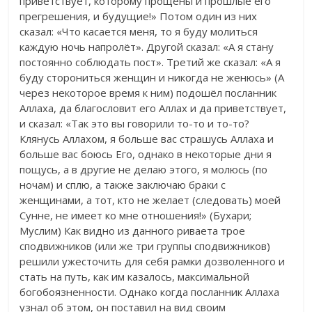
приветствует, которому прощены и прошлые его
прегрешения, и будущие!» Потом один из них
сказал: «Что касается меня, то я буду молиться
каждую ночь напролёт». Другой сказал: «А я стану
постоянно соблюдать пост». Третий же сказал: «А я
буду сторониться женщин и никогда не женюсь» (А
через некоторое время к ним) подошёл посланник
Аллаха, да благословит его Аллах и да приветствует,
и сказал: «Так это вы говорили то-то и то-то?
Клянусь Аллахом, я больше вас страшусь Аллаха и
больше вас боюсь Его, однако в некоторые дни я
пощусь, а в другие не делаю этого, я молюсь (по
ночам) и сплю, а также заключаю браки с
женщинами, а тот, кто не желает (следовать) моей
Сунне, не имеет ко мне отношения!» (Бухари;
Муслим) Как видно из данного риваета трое
сподвижников (или же три группы сподвижников)
решили ужесточить для себя рамки дозволенного и
стать на путь, как им казалось, максимальной
богобоязненности. Однако когда посланник Аллаха
узнал об этом, он поставил на вид своим