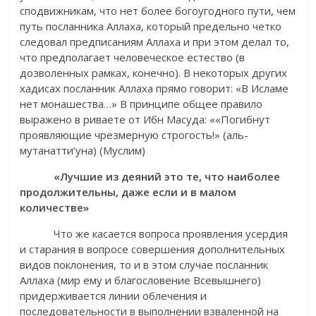
сподвижникам, что нет более богоугодного пути, чем
путь посланника Аллаха, который предельно четко
следовал предписаниям Аллаха и при этом делал то,
что предполагает человеческое естество (в
дозволенных рамках, конечно). В некоторых других
хадисах посланник Аллаха прямо говорит: «В Исламе
нет монашества…» В принципе общее правило
выражено в риваете от Ибн Масуда: ««Погибнут
проявляющие чрезмерную строгость!» (аль-
мутанатти’уна) (Муслим)
«Лучшие из деяний это те, что наиболее
продолжительны, даже если и в малом
количестве»
Что же касается вопроса проявления усердия
и старания в вопросе совершения дополнительных
видов поклонения, то и в этом случае посланник
Аллаха (мир ему и благословение Всевышнего)
придерживается линии облечения и
последовательности в выполнении взваленной на