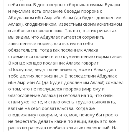
себя ноши. В достоверных сборниках имама Бухари
и Муслима есть описание беседы пророка с
Абдуллахом ибн Амр ибн Асом (да будет доволен им
Аллах!), сподвижником, известным своим аскетизмом
и любовью к поклонению. Так вот, в этих риваятах
мы видим, что Абдуллах пытается сохранить
завышенные нормы, взятых им на себя
обязательств, тогда как посланник Аллаха
стремиться склонить его к уменьшению нормативов.
В конце концов посланник Аллаха говорит:
«Послушай, ведь ты не знаешь, может Аллах даст
тебе долгих лет жизни…» В последствии Абдуллах
ибн Амр ибн Ас (да будет доволен им Аллах!) сожалел
о том, что не послушался пророка (мир ему и
благословение Аллаха!) и сетовал на то, что силы
стали уже не те, и стало очень трудно выполнять,
взятые на себя обязательства. Когда же
сподвижнику говорили, что, мол, почему бы просто
не перестать делать какие-то вещи, ведь это все
равно из разряда необязательных поклонений. На