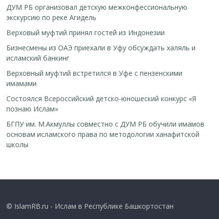
ДУМ РБ организовал детскую межконфессиональную
экскурсию по реке Агидель
Верховый муфтий принял гостей из Индонезии
Бизнесмены из ОАЭ приехали в Уфу обсуждать халяль и
исламский банкинг
Верховный муфтий встретился в Уфе с пензенскими
имамами
Cостоялся Всероссийский детско-юношеский конкурс «Я
познаю Ислам»
БГПУ им. М.Акмуллы совместно с ДУМ РБ обучили имамов
основам исламского права по методологии ханафитской
школы
© IslamRB.ru - Ислам в Республике Башкортостан