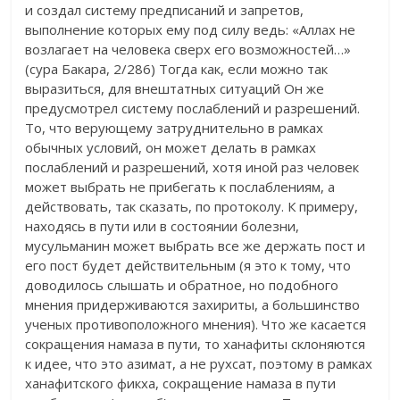
и создал систему предписаний и запретов,
выполнение которых ему под силу ведь: «Аллах не
возлагает на человека сверх его возможностей…»
(сура Бакара, 2/286) Тогда как, если можно так
выразиться, для внештатных ситуаций Он же
предусмотрел систему послаблений и разрешений.
То, что верующему затруднительно в рамках
обычных условий, он может делать в рамках
послаблений и разрешений, хотя иной раз человек
может выбрать не прибегать к послаблениям, а
действовать, так сказать, по протоколу. К примеру,
находясь в пути или в состоянии болезни,
мусульманин может выбрать все же держать пост и
его пост будет действительным (я это к тому, что
доводилось слышать и обратное, но подобного
мнения придерживаются захириты, а большинство
ученых противоположного мнения). Что же касается
сокращения намаза в пути, то ханафиты склоняются
к идее, что это азимат, а не рухсат, поэтому в рамках
ханафитского фикха, сокращение намаза в пути