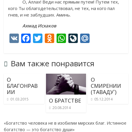
О, Аллах! Веди нас прямым путем! Путем тех,
кого Ты облагодетельствовал, не тех, на кого пал
гнев, и не заблудших. Аминь.
Ахмад Исхаков
V
F
T
O
W
Li
M
K
ac
w
d
h
v
ai
e
itt
n
at
eJ
l.
Вам также понравится
b
er
o
s
o
R
o
kl
A
u
u
О
О
o
as
p
r
БЛАГОНРАВ
СМИРЕНИИ
ИИ
k
s
p
n
(ТАВАДУ`)
01.03.2015
05.12.2014
О БРАТСТВЕ
ni
al
20.08.2014
ki
«Богатство человека не в изобилии мирских благ. Истинное
богатство — это богатство души»