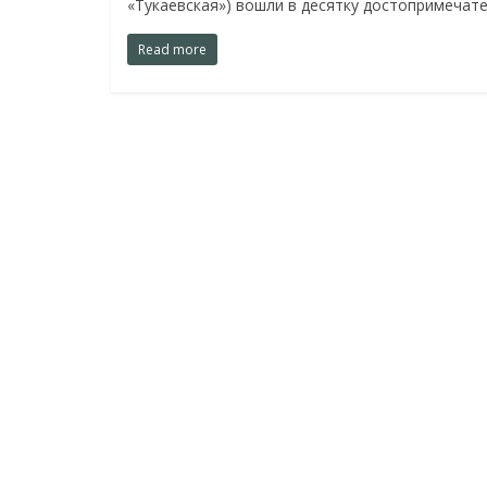
«Тукаевская») вошли в десятку достопримеча
Read more