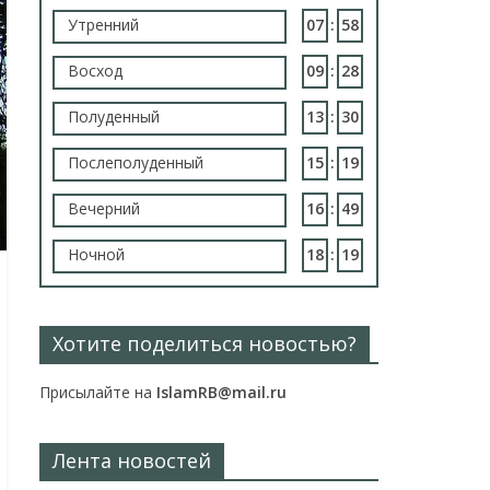
Утренний
07
:
58
Восход
09
:
28
Полуденный
13
:
30
Послеполуденный
15
:
19
Вечерний
16
:
49
Ночной
18
:
19
Хотите поделиться новостью?
Присылайте на
IslamRB@mail.ru
Лента новостей