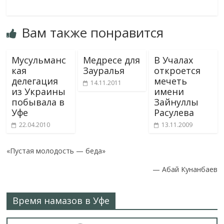
K
ac
w
d
h
v
ai
e
itt
n
at
eJ
l.
Вам также понравится
b
er
o
s
o
R
o
kl
A
u
u
Мусульманс
Медресе для
В Учалах
o
as
p
r
кая
Зауралья
откроется
делегация
k
s
p
n
мечеть
14.11.2011
из Украины
имени
ni
al
побывала в
Зайнуллы
Уфе
Расулева
ki
22.04.2010
13.11.2009
«Пустая молодость — беда»
—
Абай Кунанбаев
Время намазов в Уфе