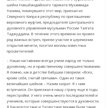
шейха Накшбандийского тариката Мухаммада
Назима, покинувшего этот мир, приехал из
Северного Кипра в республику по приглашению
верховного муфтия, председателя Центрального
духовного управления мусульман России Талгата
Таджуддина. В течение этого времени он провел
ряд важных встреч, принял участие в церемонии
открытия мечети, посетил могилы известных
просветителей.
– Наши наставники всегда учили народ не только
духовному, но и нравственному совершенствованию.
Я помню, как в детстве бабушки говорили: «Всех,
кроме себя, считай святыми». Один из таких
величайших шейхов – Назим хазрат. Я с ним
встречался. Он приезжал в нашу страну еще в годы
перестройки. У него очень много последователей и
учеников, которые совершенствуются в духовности.
В Башкортостане и Татарстане веками были такие