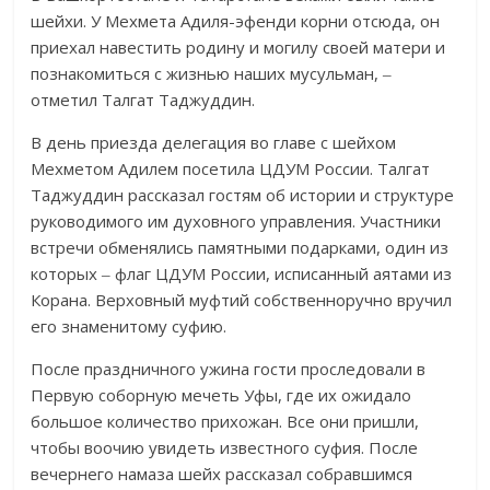
шейхи. У Мехмета Адиля-эфенди корни отсюда, он
приехал навестить родину и могилу своей матери и
познакомиться с жизнью наших мусульман, ‒
отметил Талгат Таджуддин.
В день приезда делегация во главе с шейхом
Мехметом Адилем посетила ЦДУМ России. Талгат
Таджуддин рассказал гостям об истории и структуре
руководимого им духовного управления. Участники
встречи обменялись памятными подарками, один из
которых ‒ флаг ЦДУМ России, исписанный аятами из
Корана. Верховный муфтий собственноручно вручил
его знаменитому суфию.
После праздничного ужина гости проследовали в
Первую соборную мечеть Уфы, где их ожидало
большое количество прихожан. Все они пришли,
чтобы воочию увидеть известного суфия. После
вечернего намаза шейх рассказал собравшимся