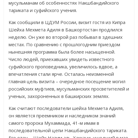
мусульманам об особенностях Накшбандийского
тариката и суфийского учения.
Как сообщили в ЦДУМ России, визит гостя из Кипра
Шейха Мехмета Адиля в Башкортостан продлился
неделю. Он уже во второй раз побывал в здешних
местах. По сравнению с прошлогодним приездом
нынешняя программа была более насыщенной.
Число людей, приехавших увидеть известного
суфийского проповедника, увеличилось вдвое, а
впечатления стали ярче. Осталась неизменной
главная цель визита – очередное посещение могил
российских муфтиев, мусульманских просветителей и
ученых, захороненных в башкирских землях.
Как считают последователи шейха Мехмета Адиля,
он является преемником и наследником знаний
самого пророка Мухаммада, 41-м имам в
последовательной цепи Накшбандийского тариката.
Его отец – Шейх Назим аль-Хаккани, ушедший в мае