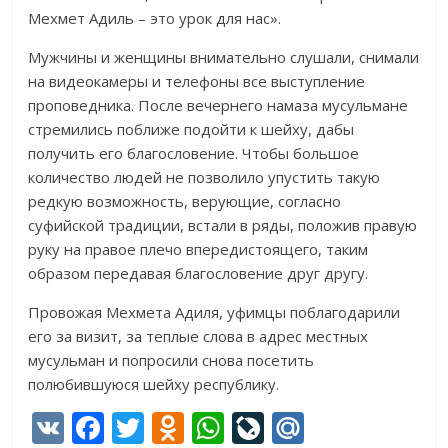
Мехмет Адиль – это урок для нас».
Мужчины и женщины внимательно слушали, снимали
на видеокамеры и телефоны все выступление
проповедника. После вечернего намаза мусульмане
стремились поближе подойти к шейху, дабы
получить его благословение. Чтобы большое
количество людей не позволило упустить такую
редкую возможность, верующие, согласно
суфийской традиции, встали в ряды, положив правую
руку на правое плечо впередистоящего, таким
образом передавая благословение друг другу.
Провожая Мехмета Адиля, уфимцы поблагодарили
его за визит, за теплые слова в адрес местных
мусульман и попросили снова посетить
полюбившуюся шейху республику.
V
F
T
O
W
Li
M