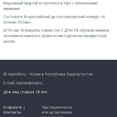
Верховный муфтий встретился в Уфе с пензенскими
имамами
Cостоялся Всероссийский детско-юношеский конкурс «Я
познаю Ислам»
БГПУ им. М.Акмуллы совместно с ДУМ РБ обучили имамов
основам исламского права по методологии ханафитской
школы
© IslamRB.ru - Ислам в Республике Башкортостан
E-mail: islamrb@mail.ru
Для лиц старше 18 лет.
О проекте
|
При перепечатке
Контакты
или цитировании