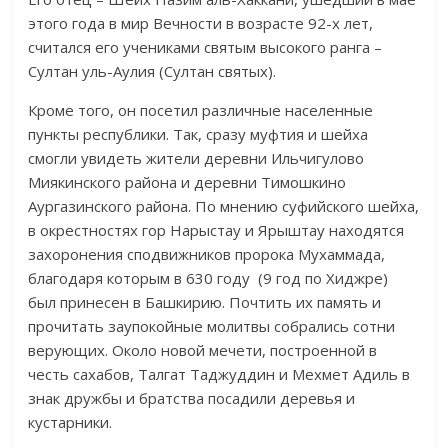
этого года в мир Вечности в возрасте 92-х лет,
считался его учениками святым высокого ранга –
Султан уль-Аулия (Султан святых).
Кроме того, он посетил различные населенные
пункты республики. Так, сразу муфтия и шейха
смогли увидеть жители деревни Ильчигулово
Миякинского района и деревни Тимошкино
Аургазинского района. По мнению суфийского шейха,
в окрестностях гор Нарыстау и Ярыштау находятся
захоронения сподвижников пророка Мухаммада,
благодаря которым в 630 году (9 год по Хиджре)
был принесен в Башкирию. Почтить их память и
прочитать заупокойные молитвы собрались сотни
верующих. Около новой мечети, построенной в
честь сахабов, Талгат Таджуддин и Мехмет Адиль в
знак дружбы и братства посадили деревья и
кустарники.