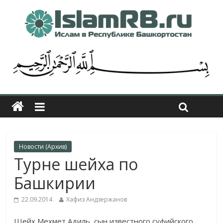
Новости (Архив)
Турне шейха по
Башкирии
22.09.2014
Хафиз Андзержанов
Шейх Мехмет Адиль, сын известного суфийского