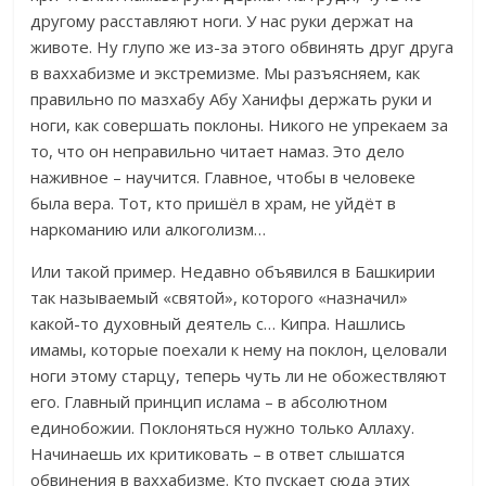
другому расставляют ноги. У нас руки держат на
животе. Ну глупо же из-за этого обвинять друг друга
в ваххабизме и экстремизме. Мы разъясняем, как
правильно по мазхабу Абу Ханифы держать руки и
ноги, как совершать поклоны. Никого не упрекаем за
то, что он неправильно читает намаз. Это дело
наживное – научится. Главное, чтобы в человеке
была вера. Тот, кто пришёл в храм, не уйдёт в
наркоманию или алкоголизм…
Или такой пример. Недавно объявился в Башкирии
так называемый «святой», которого «назначил»
какой-то духовный деятель с… Кипра. Нашлись
имамы, которые поехали к нему на поклон, целовали
ноги этому старцу, теперь чуть ли не обожествляют
его. Главный принцип ислама – в абсолютном
единобожии. Поклоняться нужно только Аллаху.
Начинаешь их критиковать – в ответ слышатся
обвинения в ваххабизме. Кто пускает сюда этих