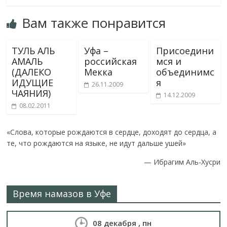
e
itt
n
at
eJ
l.
Вам также понравится
b
er
o
s
o
R
o
kl
A
u
u
ТУЛЬ АЛЬ
Уфа –
Присоедини
o
as
p
r
АМАЛЬ
российская
мся и
(ДАЛЕКО
k
Мекка
s
p
n
объединимс
ИДУЩИЕ
я
26.11.2009
ni
al
ЧАЯНИЯ)
14.12.2009
ki
08.02.2011
«Слова, которые рождаются в сердце, доходят до сердца, а
те, что рождаются на языке, не идут дальше ушей»
—
Ибрагим Аль-Хусри
Время намазов в Уфе
08 декабря , пн