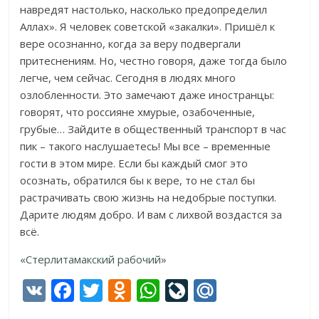
навредят настолько, насколько предопределил
Аллах». Я человек советской «закалки». Пришёл к
вере осознанно, когда за веру подвергали
притеснениям. Но, честно говоря, даже тогда было
легче, чем сейчас. Сегодня в людях много
озлобленности. Это замечают даже иностранцы:
говорят, что россияне хмурые, озабоченные,
грубые… Зайдите в общественный транспорт в час
пик – такого наслушаетесь! Мы все – временные
гости в этом мире. Если бы каждый смог это
осознать, обратился бы к вере, то не стал бы
растрачивать свою жизнь на недобрые поступки.
Дарите людям добро. И вам с лихвой воздастся за
всё.
«Стерлитамакский рабочий»
V
F
T
O
W
Li
M
K
ac
w
d
h
v
ai