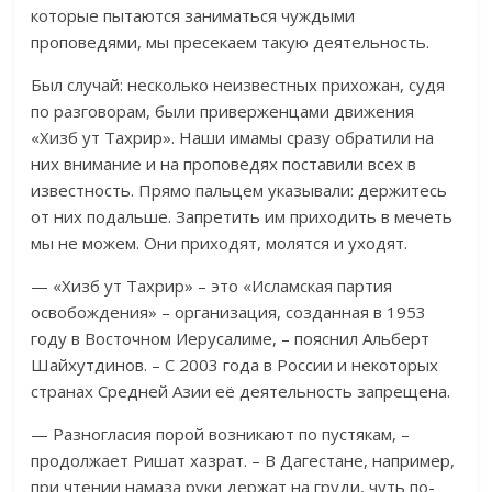
которые пытаются заниматься чуждыми
проповедями, мы пресекаем такую деятельность.
Был случай: несколько неизвестных прихожан, судя
по разговорам, были приверженцами движения
«Хизб ут Тахрир». Наши имамы сразу обратили на
них внимание и на проповедях поставили всех в
известность. Прямо пальцем указывали: держитесь
от них подальше. Запретить им приходить в мечеть
мы не можем. Они приходят, молятся и уходят.
— «Хизб ут Тахрир» – это «Исламская партия
освобождения» – организация, созданная в 1953
году в Восточном Иерусалиме, – пояснил Альберт
Шайхутдинов. – С 2003 года в России и некоторых
странах Средней Азии её деятельность запрещена.
— Разногласия порой возникают по пустякам, –
продолжает Ришат хазрат. – В Дагестане, например,
при чтении намаза руки держат на груди, чуть по-