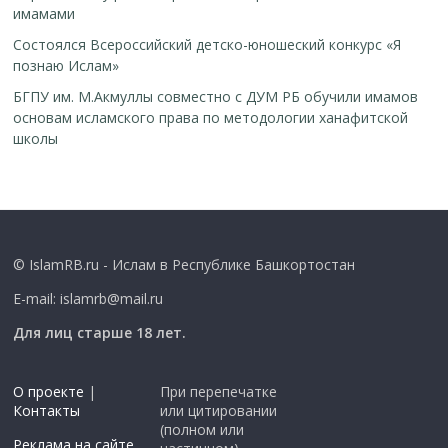
имамами
Cостоялся Всероссийский детско-юношеский конкурс «Я
познаю Ислам»
БГПУ им. М.Акмуллы совместно с ДУМ РБ обучили имамов
основам исламского права по методологии ханафитской
школы
© IslamRB.ru - Ислам в Республике Башкортостан
E-mail: islamrb@mail.ru
Для лиц старше 18 лет.
О проекте
|
При перепечатке
Контакты
или цитировании
(полном или
Реклама на сайте