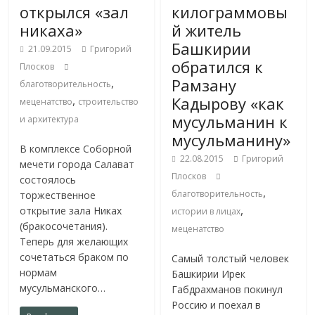
открылся «зал
килограммовы
никаха»
й житель
Башкирии
21.09.2015
Григорий
обратился к
Плосков
Рамзану
,
благотворительность
,
Кадырову «как
меценатство
строительство
мусульманин к
и архитектура
мусульманину»
В комплексе Соборной
22.08.2015
Григорий
мечети города Салават
Плосков
состоялось
,
благотворительность
торжественное
,
открытие зала Никах
истории в лицах
(бракосочетания).
меценатство
Теперь для желающих
сочетаться браком по
Самый толстый человек
нормам
Башкирии Ирек
мусульманского…
Габдрахманов покинул
Россию и поехал в