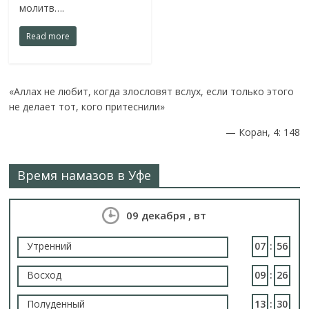
молитв….
Read more
«Аллах не любит, когда злословят вслух, если только этого
не делает тот, кого притеснили»
—
Коран, 4: 148
Время намазов в Уфе
09 декабря , вт
Утренний
07
:
56
Восход
09
:
26
Полуденный
13
:
30