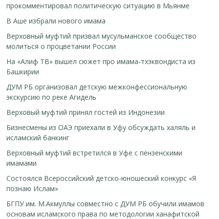
прокомментировал политическую ситуацию в Мьянме
В Аше избрали нового имама
Верховный муфтий призвал мусульманское сообщество
молиться о процветании России
На «Алиф ТВ» вышел сюжет про имама-тхэквондиста из
Башкирии
ДУМ РБ организовал детскую межконфессиональную
экскурсию по реке Агидель
Верховый муфтий принял гостей из Индонезии
Бизнесмены из ОАЭ приехали в Уфу обсуждать халяль и
исламский банкинг
Верховный муфтий встретился в Уфе с пензенскими
имамами
Cостоялся Всероссийский детско-юношеский конкурс «Я
познаю Ислам»
БГПУ им. М.Акмуллы совместно с ДУМ РБ обучили имамов
основам исламского права по методологии ханафитской