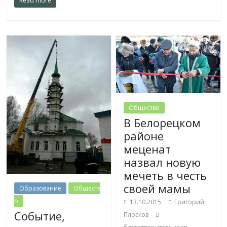
Read more
Общество
В Белорецком
районе
меценат
назвал новую
мечеть в честь
своей мамы
Образование
Обществ
о
13.10.2015
Григорий
Событие,
Плосков
,