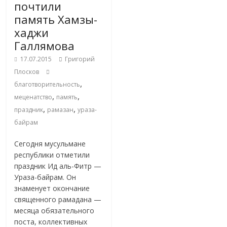
почтили
память Хамзы-
хаджи
Галлямова
17.07.2015
Григорий
Плосков
,
благотворительность
,
,
меценатство
память
,
,
праздник
рамазан
ураза-
байрам
Сегодня мусульмане
республики отметили
праздник Ид аль-Фитр —
Ураза-байрам. Он
знаменует окончание
священного рамадана —
месяца обязательного
поста, коллективных