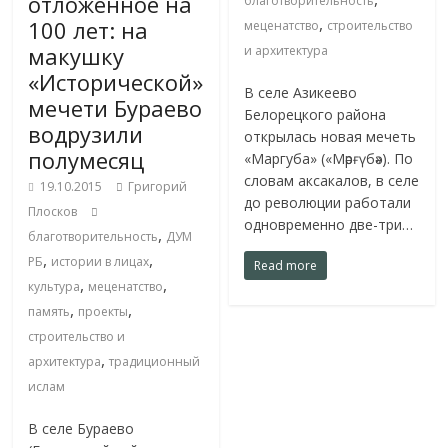
отложенное на
благотворительность
,
100 лет: на
меценатство
строительство
макушку
и архитектура
«Исторической»
В селе Азикеево
мечети Бураево
Белорецкого района
водрузили
открылась новая мечеть
полумесяц
«Маргуба» («Мәрғүбә»). По
словам аксакалов, в селе
19.10.2015
Григорий
до революции работали
Плосков
одновременно две-три…
,
благотворительность
ДУМ
,
,
РБ
истории в лицах
Read more
,
,
культура
меценатство
,
,
память
проекты
строительство и
,
архитектура
традиционный
ислам
В селе Бураево