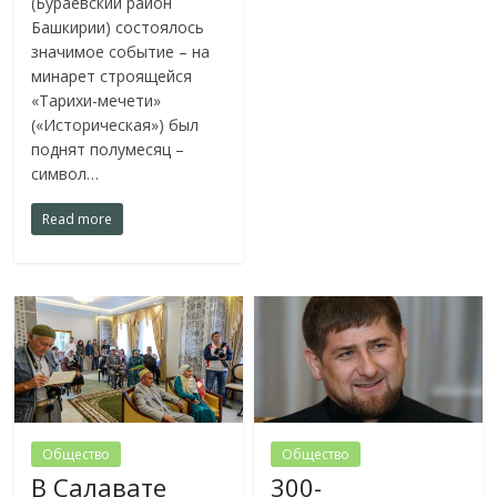
(Бураевский район
Башкирии) состоялось
значимое событие – на
минарет строящейся
«Тарихи-мечети»
(«Историческая») был
поднят полумесяц –
символ…
Read more
Общество
Общество
В Салавате
300-