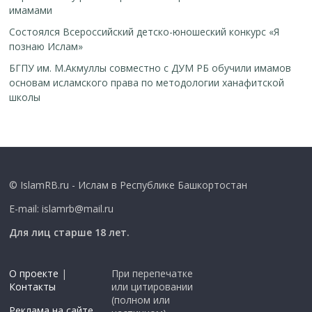
имамами
Cостоялся Всероссийский детско-юношеский конкурс «Я
познаю Ислам»
БГПУ им. М.Акмуллы совместно с ДУМ РБ обучили имамов
основам исламского права по методологии ханафитской
школы
© IslamRB.ru - Ислам в Республике Башкортостан
E-mail: islamrb@mail.ru
Для лиц старше 18 лет.
О проекте
|
При перепечатке
Контакты
или цитировании
(полном или
Реклама на сайте