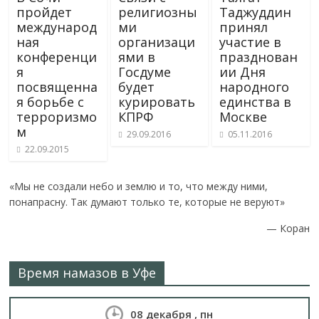
ni
al
пройдет
религиозны
Таджуддин
ki
международ
ми
принял
ная
организаци
участие в
конференци
ями в
празднован
я
Госдуме
ии Дня
посвященна
будет
народного
я борьбе с
курировать
единства в
терроризмо
КПРФ
Москве
м
29.09.2016
05.11.2016
22.09.2015
«Мы не создали небо и землю и то, что между ними,
понапрасну. Так думают только те, которые не веруют»
—
Коран
Время намазов в Уфе
08 декабря , пн