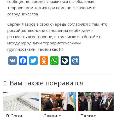
сообщество сможет справиться с глобальным
терроризмом только при помощи сплочения и
сотрудничества.
Сергей Лавров в свою очередь согласился с тем, что
российско-японские отношения необходимо
развивать всесторонне, в том числе и в борьбе с
международными террористическими
группировками, такими как ИГ.
V
F
T
O
W
Li
M
K
ac
w
d
h
v
ai
e
itt
n
at
eJ
l.
Вам также понравится
b
er
o
s
o
R
o
kl
A
u
u
o
as
p
r
k
s
p
n
В Сочи
Связи с
Талгат