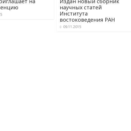
риглашает на
Издан новый сборник
ренцию
научных статей
Института
15
востоковедения РАН
09.11.2015