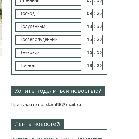
Утренний
07
:
55
Восход
09
:
25
Полуденный
13
:
30
Послеполуденный
15
:
20
Вечерний
16
:
50
Ночной
18
:
20
Хотите поделиться новостью?
Присылайте на
IslamRB@mail.ru
Лента новостей