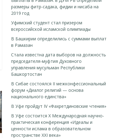
Выплаты в Рамазан: в ДУМ РБ определили
размеры фитр-садака, фидии и нисаба на
2019 год
Уфимский студент стал призером
всероссийской исламской олимпиады
В Башкирии определились с суммами выплат
в Рамазан
Стала известна дата выборов на должность
председателя-муфтия Духовного
управления мусульман Республики
Башкортостан
В Сибае состоялся II межконфессиональный
форум «Диалог религий — основа
национального единства»
В Уфе пройдут IV «Фахретдиновские чтения»
В Уфе состоится Х Международная научно-
практическая конференция «Идеалы и
ценности ислама в образовательном
пространстве XXI века»