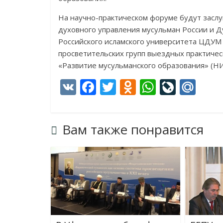
На научно-практическом форуме будут зас
духовного управления мусульман России и Д
Российского исламского университета ЦДУМ 
просветительских групп выездных практичес
«Развитие мусульманского образования» (Н
V
F
T
O
W
Li
M
K
ac
w
d
h
v
ai
e
itt
n
at
eJ
l.
Вам также понравится
b
er
o
s
o
R
o
kl
A
u
u
o
as
p
r
k
s
p
n
ni
al
ki