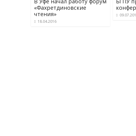
В Уфе начал работу форум
БГПУ п
«Фахретдиновские
конфе
чтения»
09.07.20
18.04.2016