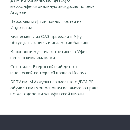
ДУМ РБ организовал детскую
межконфессиональную экскурсию по реке
Агидель
Верховый муфтий принял гостей из
Индонезии
Бизнесмены из ОАЭ приехали в Уфу
обсуждать халяль и исламский банкинг
Верховный муфтий встретился в Уфе с
пензенскими имамами
Cостоялся Всероссийский детско-
юношеский конкурс «Я познаю Ислам»
БГПУ им. М.Акмуллы совместно с ДУМ РБ
обучили имамов основам исламского права
по методологии ханафитской школы