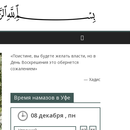
«Поистине, вы будете желать власти, но в
День Воскрешения это обернется
сожалением»
—
Хадис
Время намазов в Уфе
08 декабря , пн